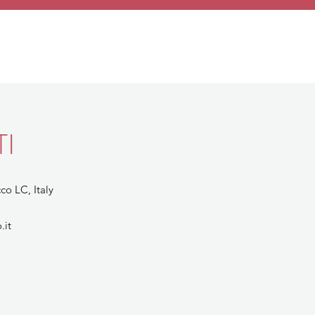
I
co LC, Italy
.it