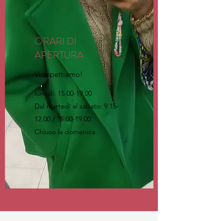
ORARI DI
APERTURA
Vi aspettiamo!
lunedì:
15.00-19.00
Dal martedì al sabato:
9.15-
12.00
/
15.00-19.00
Chiuso la domenica.